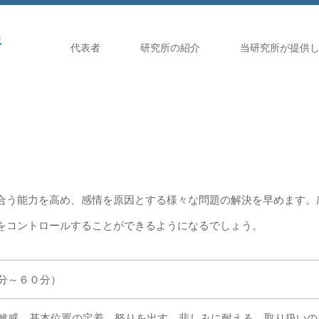
代表者
研究所の紹介
当研究所が提供
合う能力を高め、感情を原因とする様々な問題の解決を早めます。
をコントロールすることができるようになるでしょう。
分～６０分）
離感、基本位置の定着、怒りを出す、悲しみに耐える、取り扱いの