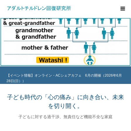
【イベント情報】オンライン・ACシェアカフェ 6月の開催（2026年6月
28日(日））
【イベント情報】オンライン・ACシェアカフェ 7月の開催（2026年7月
26日(日））
子ども時代の「心の痛み」に向き合い、未来
を切り開く。
子どもに対する過干渉、無責任など機能不全な家庭