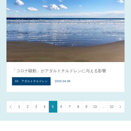
「コロナ騒動」がアダルトチルドレンに与える影響
03 アダルトチルドレン
2020.04.06
1
2
3
4
5
6
7
8
9
10
…
32