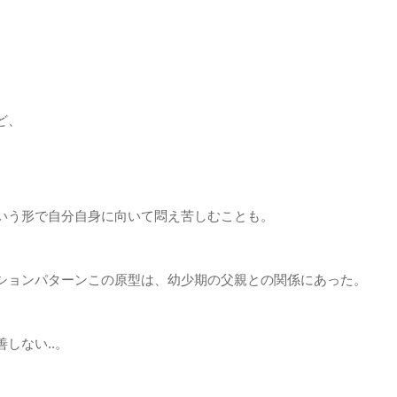
ど、
いう形で自分自身に向いて悶え苦しむことも。
ションパターンこの原型は、幼少期の父親との関係にあった。
しない..。